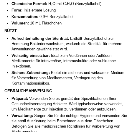
Chemische Formel:
H₂O mit C₇H₈O (Benzylalkohol)
Form:
Injizierbare Lösung
Konzentration:
0,9% Benzylalkohol
Volumen:
10 mL Fläschchen
NÜTZT
Aufrechterhaltung der Sterilität:
Enthält Benzylalkohol zur
Hemmung Bakterienwachstum, wodurch die Sterilität für mehrere
Anwendungen gewährleistet wird.
Vielseitig einsetzbar:
Ideal zum Verdünnen oder Auflösen
Medikamente für intravenöse, intramuskuläre oder subkutane
Injektionen.
Sichere Zubereitung:
Bietet ein sicheres und wirksames Medium
für Vorbereitung von Medikamenten, Verringerung des
Kontaminationsrisikos.
GEBRAUCHSANWEISUNG
Präparat:
Verwenden Sie es gemäß den Spezifikationen Ihrer
Gesundheitsversorgung Anbieter. Wird typischerweise verwendet,
um Medikamente zur Injektion zu verdünnen oder aufzulösen.
Verwaltung:
Sorgen Sie für die richtige Hygiene und verwenden Sie
sie steril Ausrüstung beim Entnehmen aus dem Fläschchen.
Befolgen Sie alle medizinischen Richtlinien für Vorbereitung von
Medikamenten.