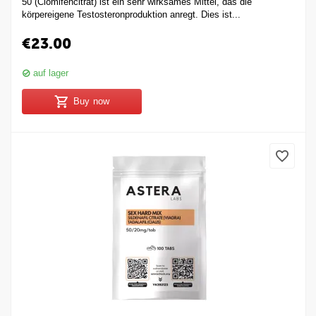
50 (Clomifencitrat) ist ein sehr wirksames Mittel, das die
körpereigene Testosteronproduktion anregt. Dies ist...
€
23.00
auf lager
Buy now