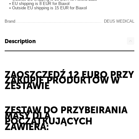
• EU shipping is 8 EUR for Biaxol
• Outside EU shipping is 15 EUR for Biaxol
Brand
DEUS MEDICAL
Description
ZAOSZCZĘDŹ 12 EURO PRZY
ZAKUPIE PRODUKTÓW W
ZESTAWIE
ZESTAW DO PRZYBEIRANIA
MASY DLA
POCZĄTKUJĄCYCH
ZAWIERA: