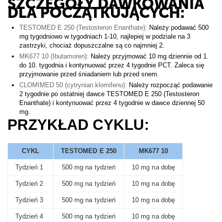
SZCZEGÓŁY DAWKOWANIA
DLA POCZĄTKUJĄCYCH:
TESTOMED E 250 (Testosteron Enanthate):
Należy podawać 500
mg tygodniowo w tygodniach 1-10, najlepiej w podziale na 3
zastrzyki, chociaż dopuszczalne są co najmniej 2.
MK677 10 (Ibutamoren):
Należy przyjmować 10 mg dziennie od 1.
do 10. tygodnia i kontynuować przez 4 tygodnie PCT. Zaleca się
przyjmowanie przed śniadaniem lub przed snem.
CLOMIMED 50 (cytrynian klomifenu):
Należy rozpocząć podawanie
2 tygodnie po ostatniej dawce TESTOMED E 250 (Testosteron
Enanthate) i kontynuować przez 4 tygodnie w dawce dziennej 50
mg.
PRZYKŁAD CYKLU:
CYKL
TESTO
MED E 250
MK677 10
Tydzień 1
500 mg na tydzień
10 mg na dobę
Tydzień 2
500 mg na tydzień
10 mg na dobę
Tydzień 3
500 mg na tydzień
10 mg na dobę
Tydzień 4
500 mg na tydzień
10 mg na dobę