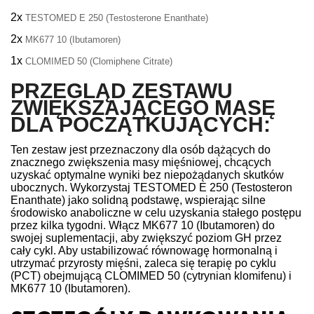
2x
TESTOMED E 250 (Testosterone Enanthate)
2x
MK677 10 (Ibutamoren)
1x
CLOMIMED 50 (Clomiphene Citrate)
PRZEGLĄD ZESTAWU
ZWIĘKSZAJĄCEGO MASĘ
DLA POCZĄTKUJĄCYCH:
Ten zestaw jest przeznaczony dla osób dążących do
znacznego zwiększenia masy mięśniowej, chcących
uzyskać optymalne wyniki bez niepożądanych skutków
ubocznych. Wykorzystaj TESTOMED E 250 (Testosteron
Enanthate) jako solidną podstawę, wspierając silne
środowisko anaboliczne w celu uzyskania stałego postępu
przez kilka tygodni. Włącz MK677 10 (Ibutamoren) do
swojej suplementacji, aby zwiększyć poziom GH przez
cały cykl. Aby ustabilizować równowagę hormonalną i
utrzymać przyrosty mięśni, zaleca się terapię po cyklu
(PCT) obejmującą CLOMIMED 50 (cytrynian klomifenu) i
MK677 10 (Ibutamoren).